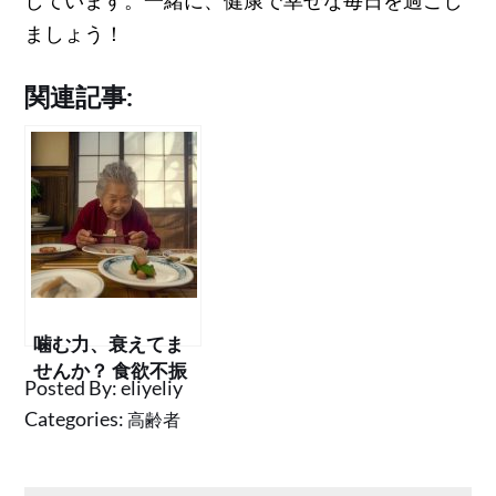
ましょう！
関連記事:
噛む力、衰えてま
せんか？ 食欲不振
Posted By:
eliyeliy
の原因と対策、歯
Categories:
高齢者
医者への相談ポイ
ント