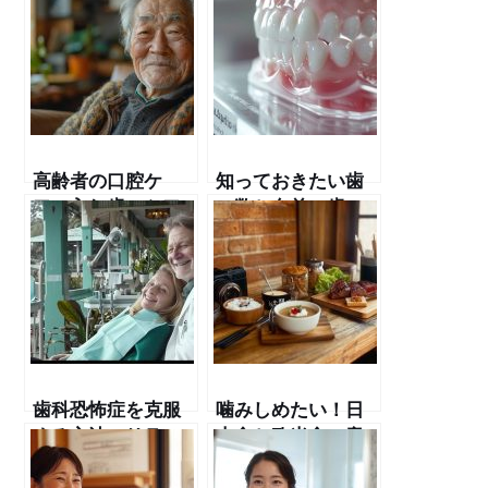
する原因と改善策
高齢者の口腔ケ
知っておきたい歯
ア：入れ歯のケア
の数と名前：歯の
と誤嚥性肺炎の予
基礎知識
防
歯科恐怖症を克服
噛みしめたい！日
する方法：リラッ
本食と欧米食の意
クスして歯医者さ
外な違い
んに行こう