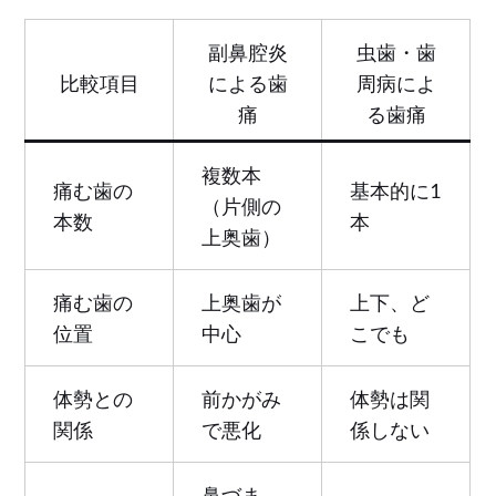
副鼻腔炎
虫歯・歯
比較項目
による歯
周病によ
痛
る歯痛
複数本
痛む歯の
基本的に1
（片側の
本数
本
上奥歯）
痛む歯の
上奥歯が
上下、ど
位置
中心
こでも
体勢との
前かがみ
体勢は関
関係
で悪化
係しない
鼻づま