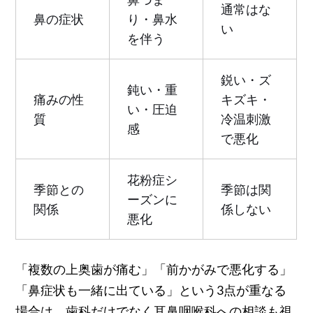
通常はな
鼻の症状
り・鼻水
い
を伴う
鋭い・ズ
鈍い・重
痛みの性
キズキ・
い・圧迫
質
冷温刺激
感
で悪化
花粉症シ
季節との
季節は関
ーズンに
関係
係しない
悪化
「複数の上奥歯が痛む」「前かがみで悪化する」
「鼻症状も一緒に出ている」という3点が重なる
場合は、歯科だけでなく耳鼻咽喉科への相談も視