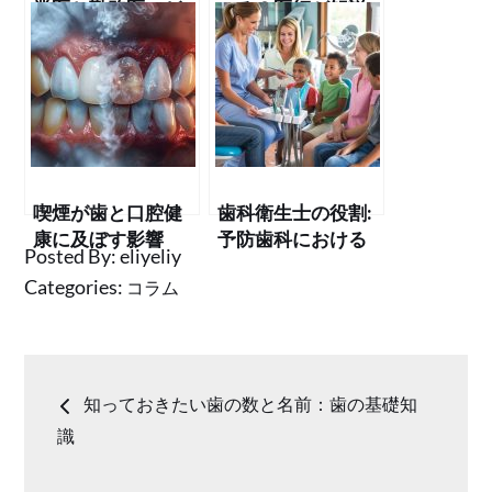
業医と勤務医、ど
こる？医師が解説
ちらの年収が上を
する原因と改善策
行く？
喫煙が歯と口腔健
歯科衛生士の役割:
康に及ぼす影響
予防歯科における
Posted By:
eliyeliy
専門家の重要性
Categories:
コラム
投
知っておきたい歯の数と名前：歯の基礎知
稿
識