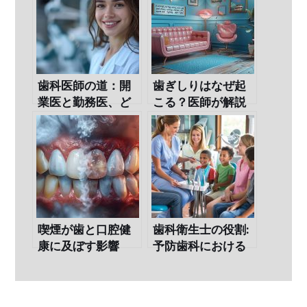
歯科医師の道：開
歯ぎしりはなぜ起
業医と勤務医、ど
こる？医師が解説
ちらの年収が上を
する原因と改善策
行く？
喫煙が歯と口腔健
歯科衛生士の役割:
康に及ぼす影響
予防歯科における
専門家の重要性