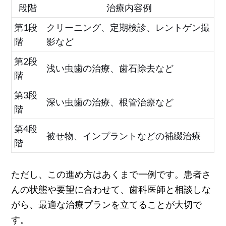
段階
治療内容例
第1段
クリーニング、定期検診、レントゲン撮
階
影など
第2段
浅い虫歯の治療、歯石除去など
階
第3段
深い虫歯の治療、根管治療など
階
第4段
被せ物、インプラントなどの補綴治療
階
ただし、この進め方はあくまで一例です。患者さ
んの状態や要望に合わせて、歯科医師と相談しな
がら、最適な治療プランを立てることが大切で
す。