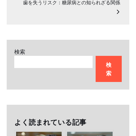
ナ
歯を失うリスク：糖尿病との知られざる関係
ビ
ゲ
ー
検索
検
シ
索
ョ
ン
よく読まれている記事