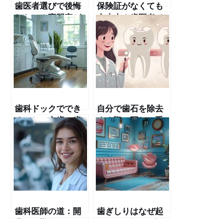
歯医者選びで後悔
保険証がなくても
しない！専門家が
大丈夫！歯医者で
教えるポイントと
の治療ガイド
は
歯科ドックででき
自分で歯石を除去
ること：虫歯・歯
する際の正しい手
周病予防のための
順と注意点
総合検査
歯科医師の道：開
歯ぎしりはなぜ起