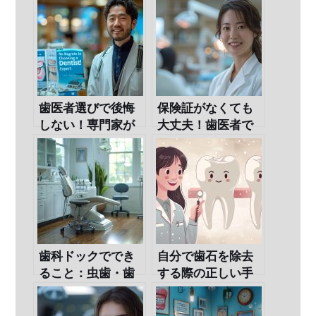
歯医者選びで後悔
保険証がなくても
しない！専門家が
大丈夫！歯医者で
教えるポイントと
の治療ガイド
は
歯科ドックででき
自分で歯石を除去
ること：虫歯・歯
する際の正しい手
周病予防のための
順と注意点
総合検査