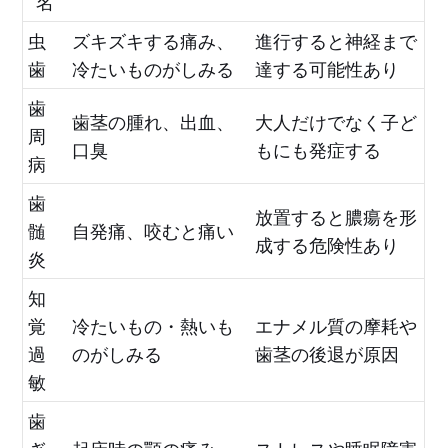
名
虫
ズキズキする痛み、
進行すると神経まで
歯
冷たいものがしみる
達する可能性あり
歯
歯茎の腫れ、出血、
大人だけでなく子ど
周
口臭
もにも発症する
病
歯
放置すると膿瘍を形
髄
自発痛、咬むと痛い
成する危険性あり
炎
知
覚
冷たいもの・熱いも
エナメル質の摩耗や
過
のがしみる
歯茎の後退が原因
敏
歯