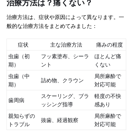
治療方法は？痛くない？
治療方法は、症状や原因によって異なります。一
般的な治療方法をまとめてみました：
症状
主な治療方法
痛みの程度
虫歯（初
フッ素塗布、シーラ
ほとんど痛
期）
ント
くない
虫歯（中
局所麻酔で
詰め物、クラウン
期）
対応可能
スケーリング、ブラ
軽度の不快
歯周病
ッシング指導
感あり
親知らずの
局所麻酔で
抜歯、経過観察
トラブル
対応可能