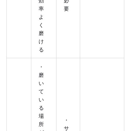
効
必
率
要
よ
く
磨
け
る
・
磨
い
て
い
る
場
・
所
サ