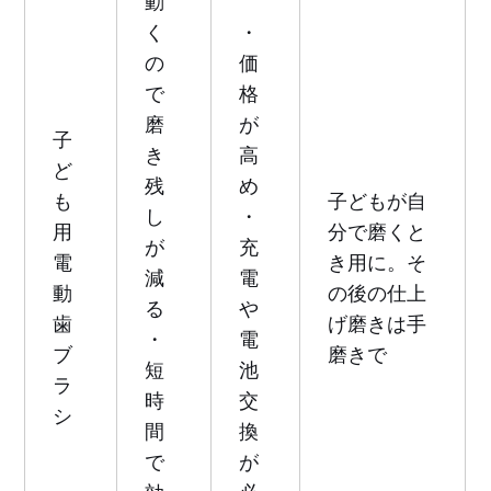
動
く
・
の
価
で
格
磨
が
子
き
高
ど
残
め
も
子どもが自
し
・
用
分で磨くと
が
充
電
き用に。そ
減
電
動
の後の仕上
る
や
歯
げ磨きは手
・
電
ブ
磨きで
短
池
ラ
時
交
シ
間
換
で
が