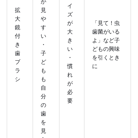
が
イ
拡
見
ズ
大
や
が
「見て！虫
鏡
す
大
歯菌がいる
付
い
き
よ」など子
き
・
い
どもの興味
歯
子
・
を引くとき
ブ
ど
慣
に
ラ
も
れ
シ
も
が
自
必
分
要
の
歯
を
見