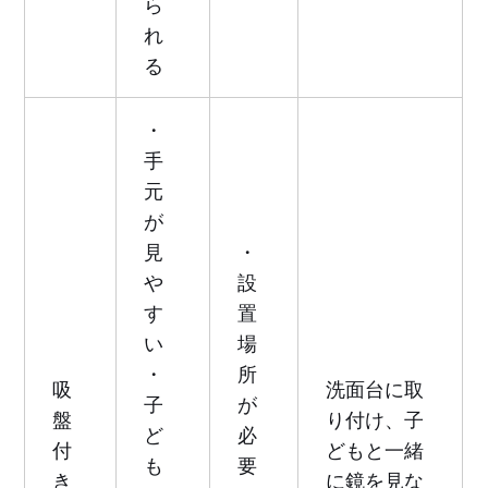
ら
れ
る
・
手
元
が
見
・
や
設
す
置
い
場
・
所
吸
洗面台に取
子
が
盤
り付け、子
ど
必
付
どもと一緒
も
要
き
に鏡を見な