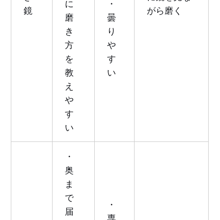
に
・
鏡
がら磨く
磨
曇
き
り
方
や
を
す
教
い
え
や
す
い
・
奥
ま
で
・
届
専