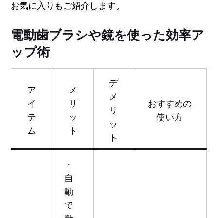
お気に入りもご紹介します。
電動歯ブラシや鏡を使った効率ア
ップ術
デ
ア
メ
メ
イ
リ
おすすめの
リ
テ
ッ
使い方
ッ
ム
ト
ト
・
自
動
で