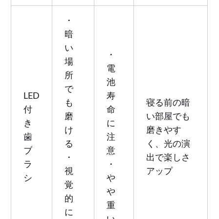
・
暗
い
・
場
電
所
池
で
LED
寿
も
寝る前の暗
付
命
磨
い部屋でも
き
に
け
磨きやす
歯
注
る
く、光の演
ブ
意
・
出で楽しさ
ラ
・
視
アップ
シ
や
覚
や
的
重
に
い