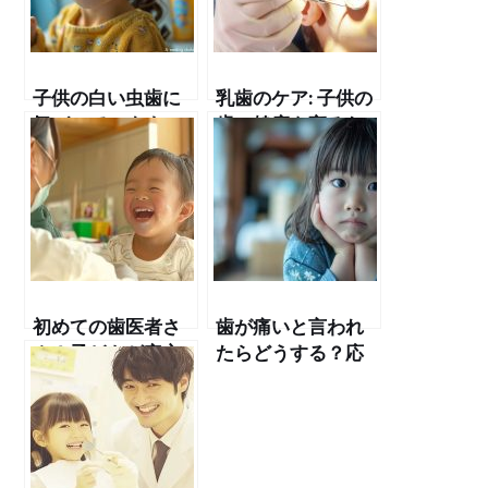
子供の白い虫歯に
乳歯のケア: 子供の
気づいています
歯の健康を守るた
か？予防から治療
めに親ができるこ
までの全ガイド
と
初めての歯医者さ
歯が痛いと言われ
ん！子どもが安心
たらどうする？応
して通える小児歯
急処置と歯科医院
科の選び方
での受診の目安