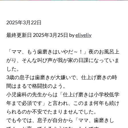
Posted
2025年3月22日
on
最終更新日 2025年3月25日 by
eliyeliy
「ママ、もう歯磨きはいやだ～！」夜のお風呂上
がり、そんな叫び声が我が家の日課になっていま
した。
3歳の息子は歯磨きが大嫌いで、仕上げ磨きの時
間はまるで格闘技のよう。
小児歯科の先生からは「仕上げ磨きは小学校低学
年まで必須です」と言われ、このまま何年も続け
られるのか不安でたまりませんでした。
でも今では、息子が自分から「ママ、歯磨きし