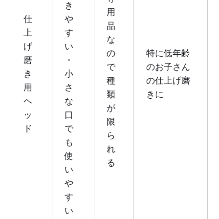
き
用
仕
や
品
上
す
な
げ
い
の
特に低年齢
磨
・
で
のお子さん
き
小
種
の仕上げ磨
用
さ
類
きに
ヘ
な
が
ッ
口
限
ド
で
ら
も
れ
使
る
い
や
す
い