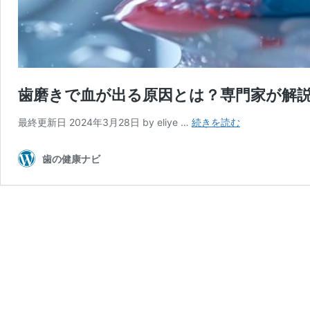
歯磨きで血が出る原因とは？専門家が解
歯
最終更新日 2024年3月28日 by eliye …
続きを読む
磨
き
歯の健康ナビ
で
血
が
出
る
原
因
と
は？
専