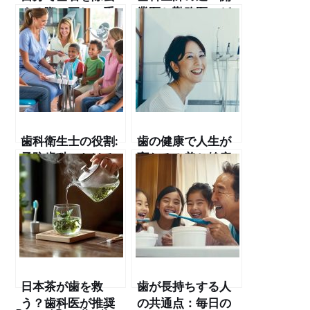
する際の正しい手
業医と勤務医、ど
順と注意点
ちらの年収が上を
行く？
歯科衛生士の役割:
歯の健康で人生が
予防歯科における
変わる！美と健康
専門家の重要性
を手に入れるため
の方法
日本茶が歯を救
歯が長持ちする人
う？歯科医が推奨
の共通点：毎日の