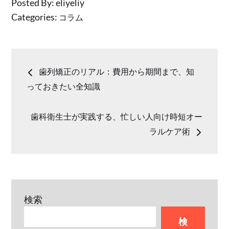
Posted By:
eliyeliy
する意外な予防法
ケアが変わる５つ
Categories:
コラム
の習慣
投
歯列矯正のリアル：費用から期間まで、知
稿
っておきたい全知識
ナ
歯科衛生士が実践する、忙しい人向け時短オー
ラルケア術
ビ
ゲ
ー
検索
検