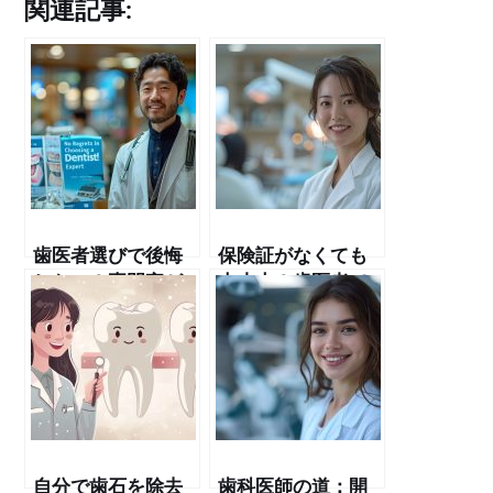
関連記事:
歯医者選びで後悔
保険証がなくても
しない！専門家が
大丈夫！歯医者で
教えるポイントと
の治療ガイド
は
自分で歯石を除去
歯科医師の道：開