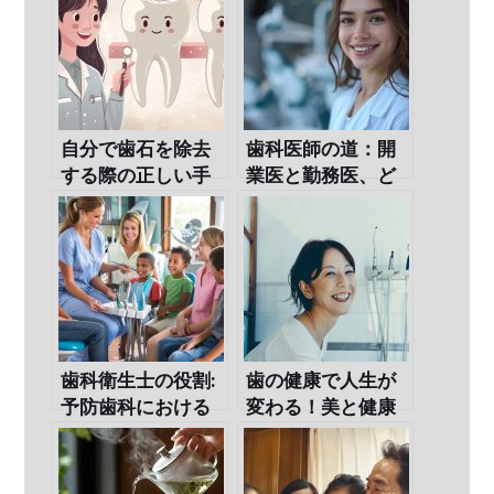
自分で歯石を除去
歯科医師の道：開
する際の正しい手
業医と勤務医、ど
順と注意点
ちらの年収が上を
行く？
歯科衛生士の役割:
歯の健康で人生が
予防歯科における
変わる！美と健康
専門家の重要性
を手に入れるため
の方法