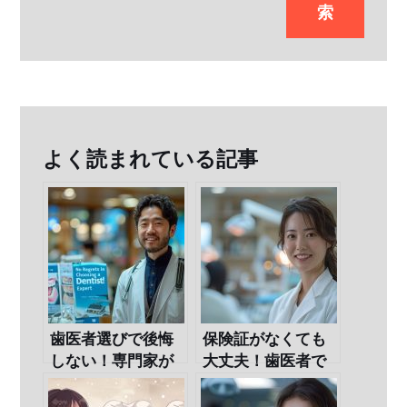
シ
索
ョ
ン
よく読まれている記事
歯医者選びで後悔
保険証がなくても
しない！専門家が
大丈夫！歯医者で
教えるポイントと
の治療ガイド
は