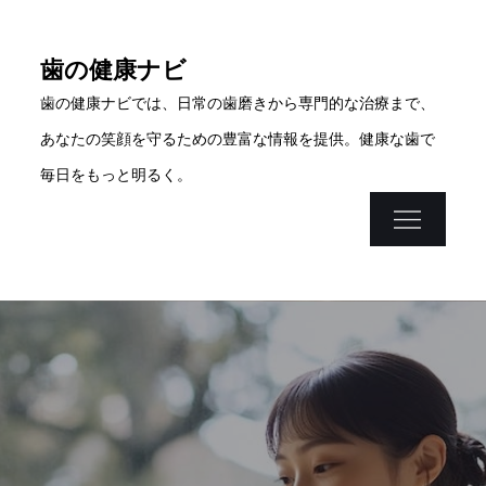
Skip
to
歯の健康ナビ
content
歯の健康ナビでは、日常の歯磨きから専門的な治療まで、
あなたの笑顔を守るための豊富な情報を提供。健康な歯で
毎日をもっと明るく。